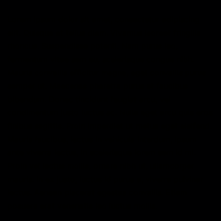
Lorem ipsum dolor sit amet, consectetur adipiscing
elit. Quisque at tellus diam. Vivamus laoreet fringilla
rhoncus. Suspendisse potenti. Nam purus leo,
fermentum vitae sem eu, scelerisque congue nibh.
Mauris convallis efficitur magna, eget convallis purus
semper ut. Maecenas pharetra purus et faucibus
bibendum. Donec tincidunt feugiat arcu, vel
condimentum justo luctus ac. Nulla eget arcu quis eros
finibus sagittis. Proin imperdiet ut metus eget eleifend.
Mauris faucibus, lectus in vehicula interdum, ipsum
ante viverra lectus, in scelerisque lorem sem id mi.
Proin vel lectus mollis, ornare nibh ut, ullamcorper
mauris. In ex justo, luctus id purus a, viverra pulvinar
lectus. Aenean placerat egestas convallis. Etiam
posuere erat venenatis leo luctus mollis.