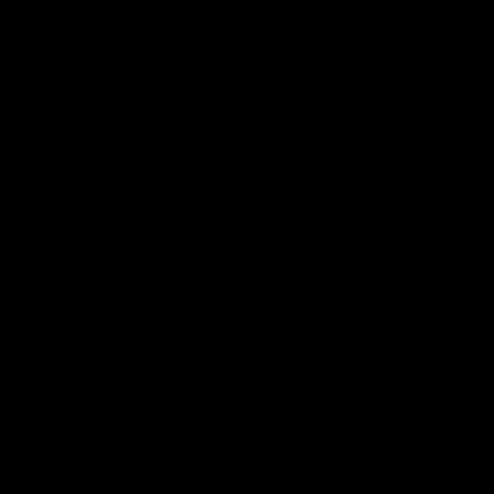
libero a urna placerat vulputate.
Sed justo augue, eleifend sed rutrum vel, vulputate nec
nunc. Morbi sit amet enim sed nulla vestibulum
pulvinar eget quis massa. Praesent erat nisi, sodales in
nisi ac, dictum vehicula velit. Aliquam erat volutpat.
Etiam quis ultrices augue, vitae viverra leo. Sed est
risus, cursus non mi quis, lacinia pellentesque lorem.
Donec fermentum dolor sit amet sem tempor, eu
aliquet est varius. Ut efficitur massa magna, non
tempus diam vestibulum at. Etiam tempus felis vitae
enim convallis, vel volutpat velit venenatis. Nulla
imperdiet magna sit amet dolor aliquam, vitae gravida
enim bibendum. Nullam blandit lectus nec bibendum
elementum. Sed eget orci arcu. Donec nec fringilla
sapien, sit amet laoreet nisl. Sed interdum tellus erat,
et pellentesque eros congue non. Cras gravida, odio id