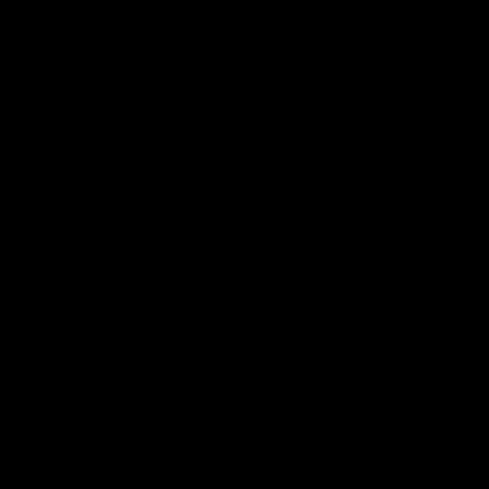
Aenean in lacus tortor. Pellentesque cursus dictum
condimentum. Integer condimentum non risus a
fermentum. Donec consectetur a erat eu consectetur.
Duis auctor a eros at bibendum. Sed hendrerit efficitur
auctor. Morbi aliquam aliquet augue, a venenatis urna
laoreet non. Aliquam neque tellus, laoreet vel
bibendum quis, maximus ut sem. Nam neque nulla,
hendrerit mattis euismod vel, tempus fermentum dui.
Sed ornare, nibh vitae sollicitudin iaculis, metus enim
pulvinar velit, ut tempus diam elit id tortor.
Pellentesque nec erat convallis, iaculis diam id, sodales
leo.
Curabitur ut orci id nisl tincidunt sodales. Nunc
lobortis tristique mauris at suscipit. Sed fermentum leo
id neque euismod dictum. In hac habitasse platea
dictumst. Nullam tristique sapien nec augue laoreet, ac