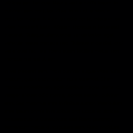
ultrices sem tempus. Mauris varius mollis ipsum, in
pulvinar sem porttitor vitae. In in luctus nibh, in
porttitor magna. Nullam eu odio porta, interdum ex
vitae, hendrerit justo. Aliquam rhoncus in tellus sed
placerat. Quisque ullamcorper varius tortor, eget
vehicula neque pharetra nec. Quisque imperdiet, orci
vel aliquet facilisis, libero quam facilisis metus, non
rhoncus nisl nisi ut sem.
In vel placerat sem. Proin pulvinar augue vitae nulla
pretium, quis condimentum nulla euismod. Etiam
rhoncus molestie leo, eget dapibus magna porta id.
Integer aliquet odio mattis, laoreet est vel, pulvinar
erat. Sed maximus ante in finibus auctor. Vestibulum
ante ipsum primis in faucibus orci luctus et ultrices
posuere cubilia Curae; Nunc sed libero porttitor,
fermentum metus id, vulputate sem. Nunc tincidunt